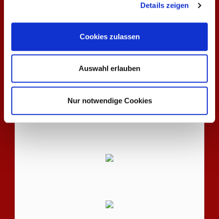
Details zeigen
Veranstaltungen
Cookies zulassen
Auswahl erlauben
Ihr schneller Kontakt:
Telefon: 09871-317
Nur notwendige Cookies
eMail:
click hier