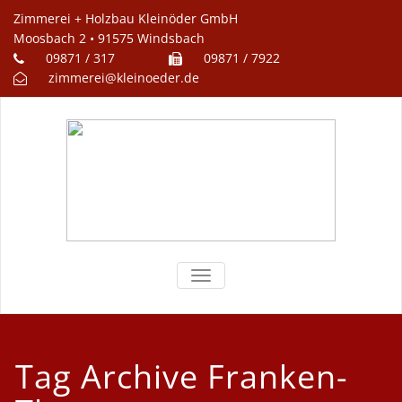
Zimmerei + Holzbau Kleinöder GmbH
Moosbach 2 • 91575 Windsbach
09871 / 317
09871 / 7922
zimmerei@kleinoeder.de
TOGGLE
NAVIGATION
Tag Archive Franken-