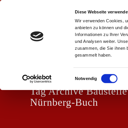
Zimmerei + Holzbau Kleinöder GmbH
Diese Webseite verwende
Moosbach 2 • 91575 Windsbach
Wir verwenden Cookies, um
anbieten zu können und di
Informationen zu Ihrer Ve
und Analysen weiter. Unse
zusammen, die Sie ihnen b
gesammelt haben.
Einwilligungsauswahl
Notwendig
Tag Archive Baustelle
Nürnberg-Buch