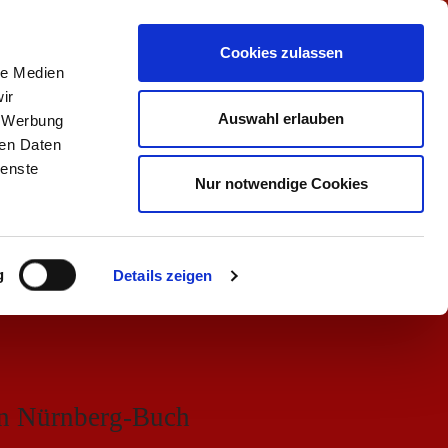
zimmerei@kleinoeder.de
Cookies zulassen
le Medien
ir
ei
Referenzen
Kontakt
Veranstaltungen
Auswahl erlauben
, Werbung
ren Daten
ienste
Nur notwendige Cookies
g
Details zeigen
in Nürnberg-Buch