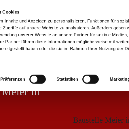
09871 / 317
09871 / 7922
t Cookies
 Inhalte und Anzeigen zu personalisieren, Funktionen für sozia
e Zugriffe auf unsere Website zu analysieren. Außerdem geben w
Startseite
Wir über uns
Zimmer
rwendung unserer Website an unsere Partner für soziale Medien
re Partner führen diese Informationen möglicherweise mit weite
ereitgestellt haben oder die sie im Rahmen Ihrer Nutzung der D
Präferenzen
Statistiken
Marketin
 Meier in
Baustelle Meier 